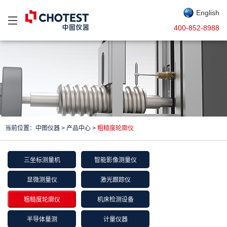
English
400-852-8988
当前位置：
中图仪器
>
产品中心
>
粗糙度轮廓仪
三坐标测量机
智能影像测量仪
显微测量仪
激光跟踪仪
粗糙度轮廓仪
机床检测设备
半导体量测
计量仪器