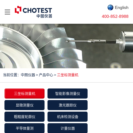
English
400-852-8988
当前位置：
中图仪器
>
产品中心
>
三坐标测量机
三坐标测量机
智能影像测量仪
显微测量仪
激光跟踪仪
粗糙度轮廓仪
机床检测设备
半导体量测
计量仪器