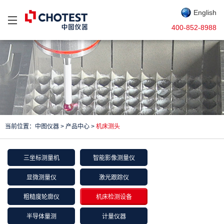
English
400-852-8988
当前位置：
中图仪器
>
产品中心
>
机床测头
三坐标测量机
智能影像测量仪
显微测量仪
激光跟踪仪
粗糙度轮廓仪
机床检测设备
半导体量测
计量仪器