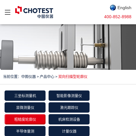
English
400-852-8988
当前位置：
中图仪器
>
产品中心
>
双向扫描型轮廓仪
三坐标测量机
智能影像测量仪
显微测量仪
激光跟踪仪
粗糙度轮廓仪
机床检测设备
半导体量测
计量仪器