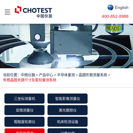
English
400-852-8988
当前位置：
中图仪器
>
产品中心
>
半导体量测
>
晶圆形貌测量系统
>
有图晶圆关键尺寸及套刻量测系统
三坐标测量机
智能影像测量仪
显微测量仪
激光跟踪仪
粗糙度轮廓仪
机床检测设备