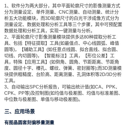
1、软件分为两大部分，其中平面轮廓尺寸的影像测量方式
分为测量设定、单件测量、CNC测量、自动测量、统计分
析五大功能模块，而3D轮廓尺寸的白光干涉成像方式分为
测量设定、数据处理和分析工具等三个步骤，其中可预配置
数据处理和分析工具，实现一键测量与分析。
2、平面轮廓尺寸影像测量模块提供多达80种提取分析工
具、包括【特征提取】工具(如最值点、中心线圆弧、峰值
圆等)，【辅助工具】(如任意点线圆、拟合直线、拟合圆、
切线、内切圆等)，【智能标注】工具，【形位公差】工
具，特殊【应用工具】(如倒角、圆角、节距距离、节距角
度、圆径十字、槽孔、螺纹、弹簧、密封圈等);而3D测量模
块提供粗糙度、台阶高、距离测量、孔洞体积等2D/3D分析
工具。
3、自动输出SPC分析报告，可输出统计值(如CA、PPK、
CPK、PP等)及控制图(如均值与极差图、
均值与标准差图、
中位数与极差图、单值与移动极差图)。
三、应用场景
有图晶圆套刻偏移量测量